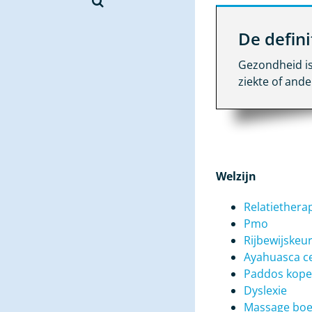
De defin
Gezondheid is 
ziekte of ande
Welzijn
Relatiethera
Pmo
Rijbewijskeu
Ayahuasca c
Paddos kop
Dyslexie
Massage bo