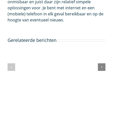
onmisbaar en juist daar zijn relatief simpele
oplossingen voor. Je bent met internet en een
(mobiele) telefoon in elk geval bereikbaar en op de
hoogte van eventueel nieuws.
Gerelateerde berichten
Duurzaam
wonen
Minihijskraan
aan
huren
de
brengt
Costa
diverse
Blanca:
voordelen
Tips
met
voor
zich
milieubewuste
mee
huizenkopers